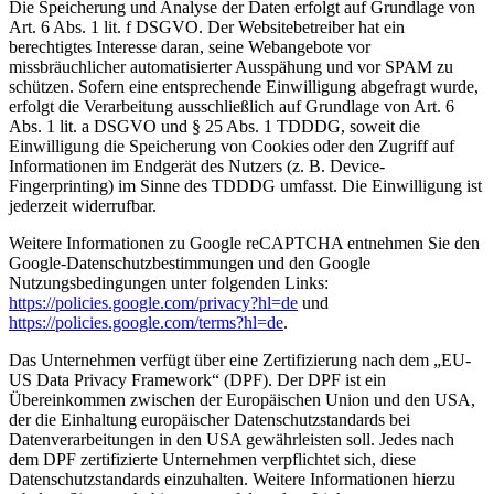
Die Speicherung und Analyse der Daten erfolgt auf Grundlage von
Art. 6 Abs. 1 lit. f DSGVO. Der Websitebetreiber hat ein
berechtigtes Interesse daran, seine Webangebote vor
missbräuchlicher automatisierter Ausspähung und vor SPAM zu
schützen. Sofern eine entsprechende Einwilligung abgefragt wurde,
erfolgt die Verarbeitung ausschließlich auf Grundlage von Art. 6
Abs. 1 lit. a DSGVO und § 25 Abs. 1 TDDDG, soweit die
Einwilligung die Speicherung von Cookies oder den Zugriff auf
Informationen im Endgerät des Nutzers (z. B. Device-
Fingerprinting) im Sinne des TDDDG umfasst. Die Einwilligung ist
jederzeit widerrufbar.
Weitere Informationen zu Google reCAPTCHA entnehmen Sie den
Google-Datenschutzbestimmungen und den Google
Nutzungsbedingungen unter folgenden Links:
https://policies.google.com/privacy?hl=de
und
https://policies.google.com/terms?hl=de
.
Das Unternehmen verfügt über eine Zertifizierung nach dem „EU-
US Data Privacy Framework“ (DPF). Der DPF ist ein
Übereinkommen zwischen der Europäischen Union und den USA,
der die Einhaltung europäischer Datenschutzstandards bei
Datenverarbeitungen in den USA gewährleisten soll. Jedes nach
dem DPF zertifizierte Unternehmen verpflichtet sich, diese
Datenschutzstandards einzuhalten. Weitere Informationen hierzu