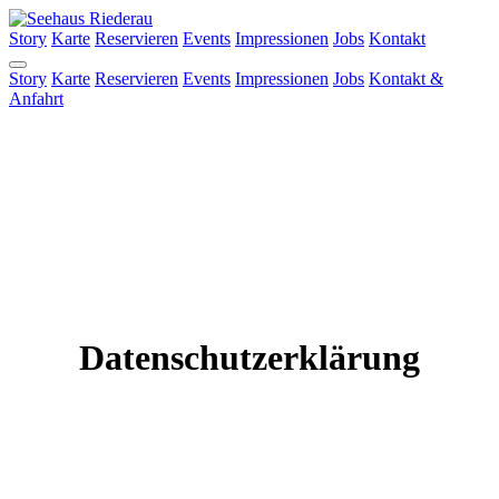
Story
Karte
Reservieren
Events
Impressionen
Jobs
Kontakt
Story
Karte
Reservieren
Events
Impressionen
Jobs
Kontakt &
Anfahrt
Datenschutzerklärung